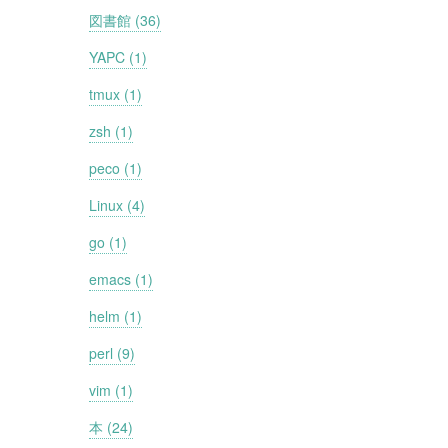
図書館 (36)
YAPC (1)
tmux (1)
zsh (1)
peco (1)
Linux (4)
go (1)
emacs (1)
helm (1)
perl (9)
vim (1)
本 (24)