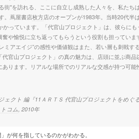
くる街"を訪れる、ここに自立し成熟した人々を、私たちは
ます。蔦屋書店
枚方
店のオープンが1983年。当時20代
しかかっています。「代官山プロジェクト」は、彼らにも
興奮や愉悦に立ち返ってもらうという役割も担っていま
プレミアエイジ”の感性や価値観はまた、若い層も刺戟す
「代官山プロジェクト」の真の魅力は、店頭に並ぶ商品
にあります。リアルな場所でのリアルな交感が持つ可能
ロジェクト 編『11ＡＲＴＳ 代官山プロジェクトをめぐ
ットコム
, 2010年
間」が何を指しているのかがわかる。