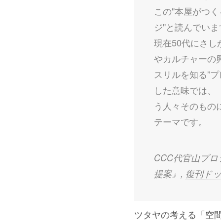
この"本屋がつ
ジ"と読んでい
現在50代にさ
やカルチャーの
スリルを知る”
した意味では、
う人々そのもの
テーマです。
CCC代官山プ
提案』,
復刊ド
ツタヤの考える「空