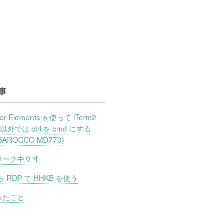
事
ner-Elements を使って iTerm2
 以外では ctrl を cmd にする
l BAROCCO MD770)
ワーク中立性
ら RDP で HHKB を使う
ったこと